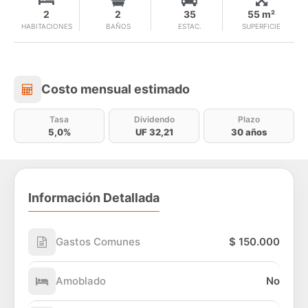
2
2
35
55 m²
HABITACIONES
BAÑOS
ESTAC.
SUPERFICIE
Costo mensual estimado
Costo mensual estimado
Tasa
Dividendo
Plazo
5,0%
UF 32,21
30 años
Información Detallada
Gastos Comunes
$ 150.000
Amoblado
No