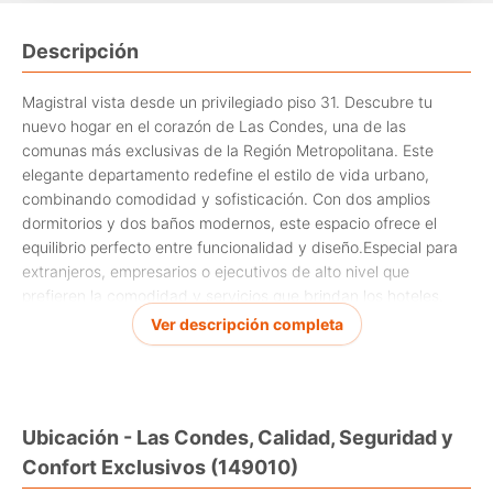
Descripción
Magistral vista desde un privilegiado piso 31. Descubre tu
nuevo hogar en el corazón de Las Condes, una de las
comunas más exclusivas de la Región Metropolitana. Este
elegante departamento redefine el estilo de vida urbano,
combinando comodidad y sofisticación. Con dos amplios
dormitorios y dos baños modernos, este espacio ofrece el
equilibrio perfecto entre funcionalidad y diseño.Especial para
extranjeros, empresarios o ejecutivos de alto nivel que
prefieren la comodidad y servicios que brindan los hoteles.
Ver descripción completa
La propiedad ubicada en el "Hotel Marriot de Santiago",
cuenta con un estacionamiento y una bodega, brindando el
lugar perfecto para tus pertenencias y el vehículo. Su
ubicación estratégica proporciona fácil acceso a una vibrante
Ubicación - Las Condes, Calidad, Seguridad y
gama de tiendas, restaurantes y servicios, asegurando que
Confort Exclusivos (149010)
todo lo que necesitas esté a solo unos pasos.