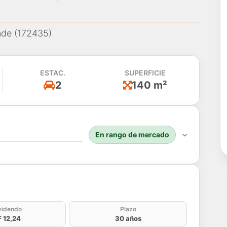
nde (172435)
ESTAC.
SUPERFICIE
2
140 m²
En rango de mercado
do
videndo
Plazo
F 12,24
30 años