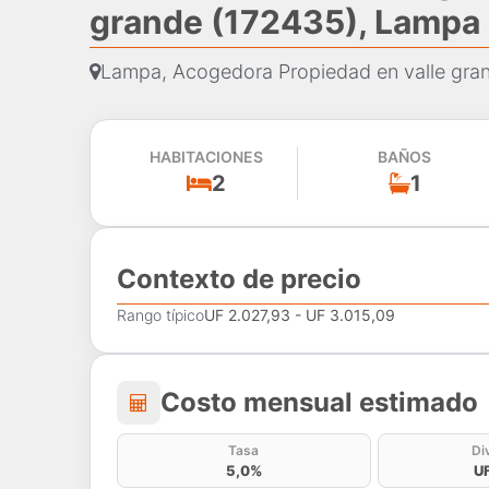
grande (172435), Lampa
Lampa, Acogedora Propiedad en valle gra
HABITACIONES
BAÑOS
2
1
Contexto de precio
Rango típico
UF 2.027,93 - UF 3.015,09
Costo mensual estima
Costo mensual estimado
Tasa
Di
5,0%
U