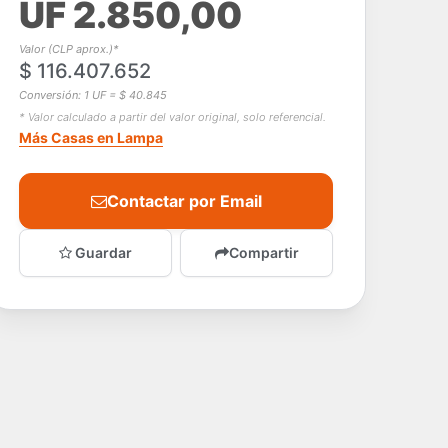
UF 2.850,00
Valor (CLP aprox.)*
$ 116.407.652
Conversión: 1 UF = $ 40.845
* Valor calculado a partir del valor original, solo referencial.
Más Casas en Lampa
Contactar por Email
Guardar
Compartir