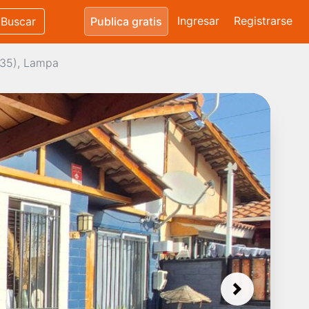
Ingresar
Registrarse
Buscar
Publica gratis
435), Lampa
Next