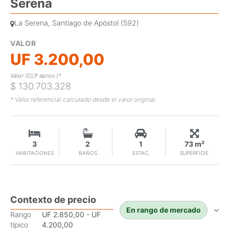
Serena
La Serena, Santiago de Apóstol (592)
VALOR
UF 3.200,00
Valor (CLP aprox.)*
$ 130.703.328
* Valor referencial calculado desde el valor original.
3
2
1
73 m²
HABITACIONES
BAÑOS
ESTAC.
SUPERFICIE
Contexto de precio
En rango de mercado
Rango
UF 2.850,00 - UF
típico
4.200,00