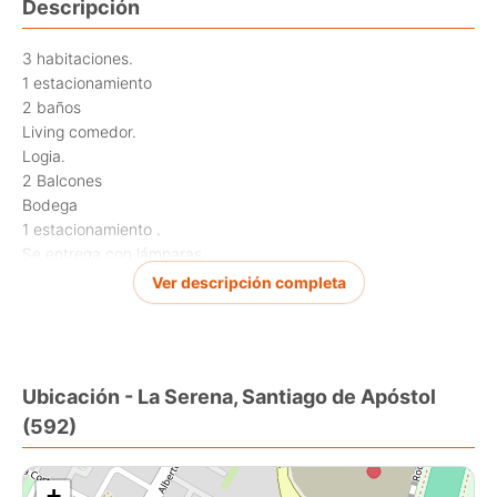
Descripción
3 habitaciones.
1 estacionamiento
2 baños
Living comedor.
Logia.
2 Balcones
Bodega
1 estacionamiento .
Se entrega con lámparas
Cortinas roller en todas sus ventanas
Ver descripción completa
el departamento esta en un muy buen estado y es una gran
oportunidad
Ubicación - La Serena, Santiago de Apóstol
(592)
+