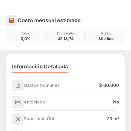
Costo mensual estimado
Costo mensual estimado
Tasa
Dividendo
Plazo
5,0%
UF 13,74
30 años
Información Detallada
Gastos Comunes
$ 80.000
Amoblado
No
Superficie Útil
73 m²