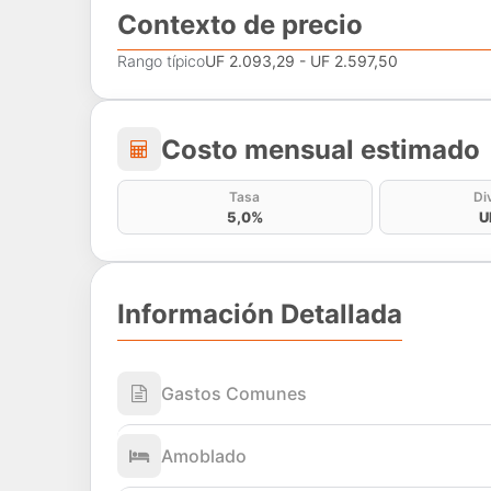
Contexto de precio
Rango típico
UF 2.093,29 - UF 2.597,50
Costo mensual estima
Costo mensual estimado
Tasa
Di
5,0%
U
Información Detallada
Gastos Comunes
Amoblado