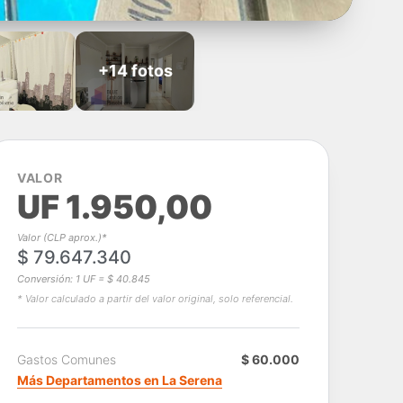
+14 fotos
VALOR
UF 1.950,00
Valor (CLP aprox.)*
$ 79.647.340
Conversión: 1 UF = $ 40.845
* Valor calculado a partir del valor original, solo referencial.
Gastos Comunes
$ 60.000
Más Departamentos en La Serena