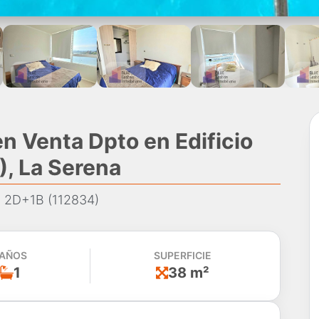
n Venta Dpto en Edificio
), La Serena
i: 2D+1B (112834)
AÑOS
SUPERFICIE
1
38 m²