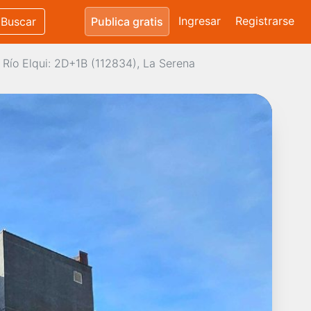
Ingresar
Registrarse
Buscar
Publica gratis
Río Elqui: 2D+1B (112834), La Serena