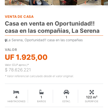
VENTA DE CASA
Casa en venta en Oportunidad!!
casa en las compañias, La Serena
La Serena, Oportunidad!! casa en las compañias
VALOR
UF 1.925,00
Valor (CLP aprox.)*
$ 78.626.221
* Valor referencial calculado desde el valor original.
4
1
1
122 m²
HABITACIONES
BAÑOS
ESTAC.
SUPERFICIE