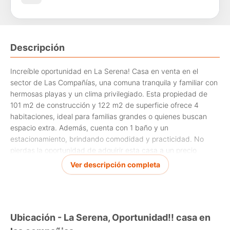
Descripción
Increíble oportunidad en La Serena! Casa en venta en el
sector de Las Compañías, una comuna tranquila y familiar con
hermosas playas y un clima privilegiado. Esta propiedad de
101 m2 de construcción y 122 m2 de superficie ofrece 4
habitaciones, ideal para familias grandes o quienes buscan
espacio extra. Además, cuenta con 1 baño y un
estacionamiento, brindando comodidad y practicidad. No
pierdas la oportunidad de adquirir esta casa a un precio
pactado en 1990 U.F. Contáctanos para más información y
Ver descripción completa
agenda tu visita hoy mismo!
Ubicación - La Serena, Oportunidad!! casa en