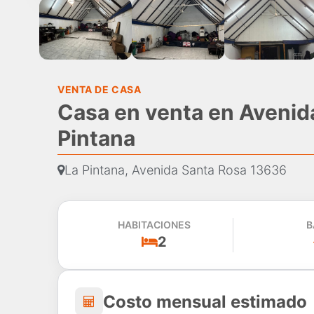
VENTA DE CASA
Casa en venta en Avenid
Pintana
La Pintana, Avenida Santa Rosa 13636
HABITACIONES
B
2
Costo mensual estima
Costo mensual estimado