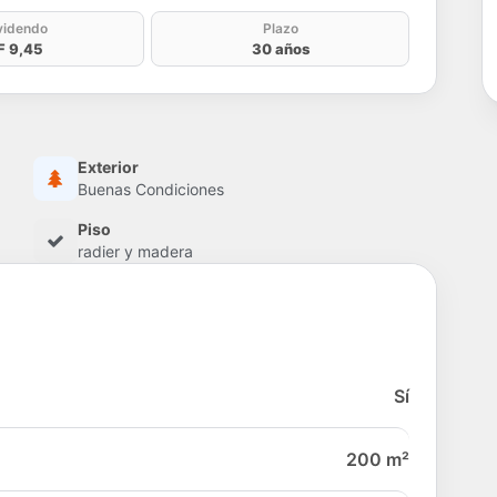
videndo
Plazo
F 9,45
30 años
Exterior
Buenas Condiciones
Piso
radier y madera
Sí
200 m²