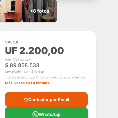
+8 fotos
VALOR
UF 2.200,00
Valor (CLP aprox.)*
$ 89.858.538
Conversión: 1 UF = $ 40.845
* Valor calculado a partir del valor original, solo referencial.
Más Casas en La Pintana
Contactar por Email
WhatsApp