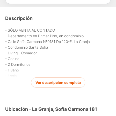
Descripción
- SÓLO VENTA AL CONTADO
- Departamento en Primer Piso, en condominio
- Calle Sofía Carmona Nº0181 Dp 120-E. La Granja
- Condominio Santa Sofía
- Living - Comedor
- Cocina
- 2 Dormitorios
- 1 Baño
- Logia
- Año de Construcción : 2013 Rol de Avalúo : 6008-176
Ver descripción completa
- Conectividad con Avda. Santa Rosa
- Cercano a : movilización, supermercado y metro
- Referencia de dirección : Sofía Carmona con Sofía Eastman
- COMISIÓN DE CORRETAJE : 2.5% + IVA
Ubicación - La Granja, Sofía Carmona 181