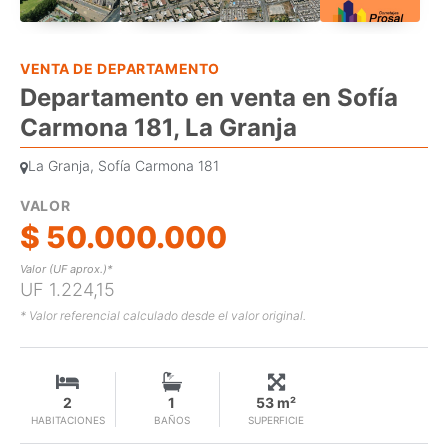
VENTA DE DEPARTAMENTO
Departamento en venta en Sofía
Carmona 181, La Granja
La Granja, Sofía Carmona 181
VALOR
$ 50.000.000
Valor (UF aprox.)*
UF 1.224,15
* Valor referencial calculado desde el valor original.
2
1
53 m²
HABITACIONES
BAÑOS
SUPERFICIE