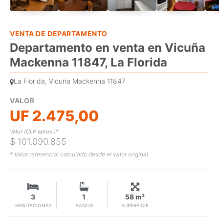
VENTA DE DEPARTAMENTO
Departamento en venta en Vicuña
Mackenna 11847, La Florida
La Florida, Vicuña Mackenna 11847
VALOR
UF 2.475,00
Valor (CLP aprox.)*
$ 101.090.855
* Valor referencial calculado desde el valor original.
3
1
58 m²
HABITACIONES
BAÑOS
SUPERFICIE