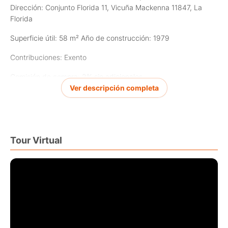
Dirección: Conjunto Florida 11, Vicuña Mackenna 11847, La
Florida
Superficie útil: 58 m² Año de construcción: 1979
Contribuciones: Exento
Comisión de compra: 2% sin adicionales
Ver descripción completa
Características principales:
3 dormitorios y 1 baño
Primer piso: ideal para personas mayores o con movilidad
Tour Virtual
reducida
Estacionamiento común
Sistema eléctrico actualizado
Citófono
Gastos comunes desde $30.000