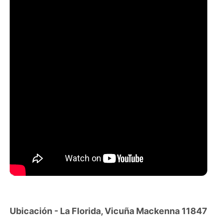
Entorno y conectividad:
A pasos del Metro Los Quillayes
Excelente conectividad por Vicuña Mackenna
Cercano a comercio, servicios y áreas verdes
Espacios comunes:
Amplios jardines interiores
Ambientes tranquilos y familiares
Visite – Compare – Infórmese – Decídase
Somos Dimafe® Propiedades
Ubicación - La Florida, Vicuña Mackenna 11847