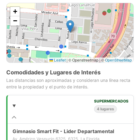
Espacios comunes
+
- Lavandería
−
- Gimnasio
- Sala de eventos
- Quinchos
- Piscina
Ubicación Inmejorable cercanos a
Leaflet
|
© Openstreetmap | ©
OpenStreetMap
- Estación de Metro Vicuña Mackenna (L4),
- Estacion metro bellavista La florida (L5)
Comodidades y Lugares de Interés
- Mall Plaza Vespucio
Las distancias son aproximadas y consideran una línea recta
- Home center
entre la propiedad y el punto de interés.
- Duoc
- Supermercados Tottus, Lider
SUPERMERCADOS
- Hospital La florida
4 lugares
- Clinica Vespucio
- Integramédica
- Cesfam
Gimnasio Smart Fit - Lider Departamental
No dejes de Visitar esta propiedad!
Av. Américo Vespucio 6325, 6325, La Florida