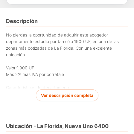
Descripción
No pierdas la oportunidad de adquirir este acogedor
departamento estudio por tan sólo 1900 UF, en una de las
zonas más cotizadas de La Florida. Con una excelente
ubicación.
Valor:1.900 UF
Más 2% más IVA por corretaje
Características de departamento:
-1 dormitorio
Ver descripción completa
- 1 baño
- 27m2 construidos
- 4m2 de terraza
- Piso 2
Ubicación - La Florida, Nueva Uno 6400
- Edificio año 2023