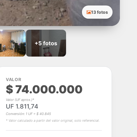
13 fotos
+5 fotos
VALOR
$ 74.000.000
Valor (UF aprox.)*
UF 1.811,74
Conversión: 1 UF = $ 40.845
* Valor calculado a partir del valor original, solo referencial.