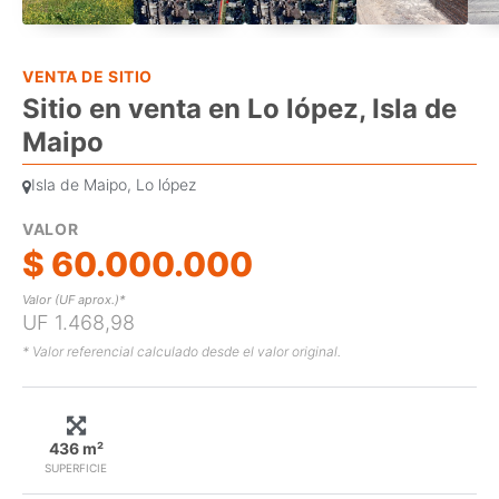
VENTA DE SITIO
Sitio en venta en Lo lópez, Isla de
Maipo
Isla de Maipo, Lo lópez
VALOR
$ 60.000.000
Valor (UF aprox.)*
UF 1.468,98
* Valor referencial calculado desde el valor original.
436 m²
SUPERFICIE