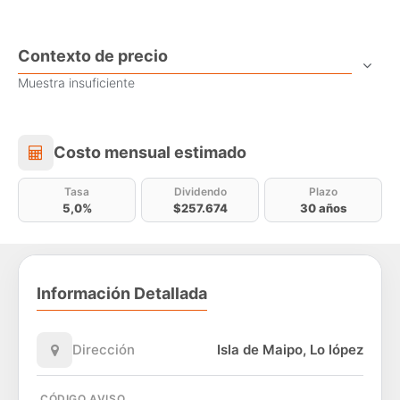
Contexto de precio
Muestra insuficiente
Costo mensual estimado
Costo mensual estimado
Tasa
Dividendo
Plazo
5,0%
$257.674
30 años
Información Detallada
Dirección
Isla de Maipo, Lo lópez
CÓDIGO AVISO