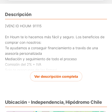
Descripción
[VEN] ID HOUM: 91115
En Houm te lo hacemos más fácil y seguro. Los beneficios de
comprar con nosotros:
Te ayudamos a conseguir financiamiento a través de una
asesoría personalizada
Mediación y seguimiento de todo el proceso
Comisión del 2% + IVA
Solo te preocupas de las firmas!
Ver descripción completa
Departamento en venta, ubicado en la comuna de
Independencia, con una superficie construida de 60.00 m y
superficie total de 60.00 m.
Ubicación - Independencia, Hipódromo Chile
Sus principales características son: