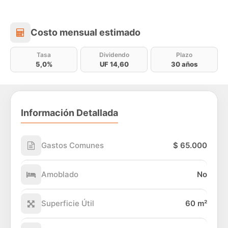
Costo mensual estimado
Costo mensual estimado
Tasa
Dividendo
Plazo
5,0%
UF 14,60
30 años
Información Detallada
Gastos Comunes
$ 65.000
Amoblado
No
Superficie Útil
60 m²