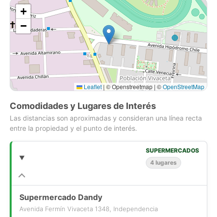
2 dormitorios
+
2 baños
−
No Admite mascotas
Año de construcción: 2021
Bodega
Si compras con nosotros, te brindamos asesoría personalizada
durante todo el proceso.
Leaflet
|
© Openstreetmap | ©
OpenStreetMap
Comienza una nueva etapa con Houm! Compra fácil, rápido y
Comodidades y Lugares de Interés
seguro.
Las distancias son aproximadas y consideran una línea recta
entre la propiedad y el punto de interés.
SUPERMERCADOS
4 lugares
Supermercado Dandy
Avenida Fermín Vivaceta 1348, Independencia