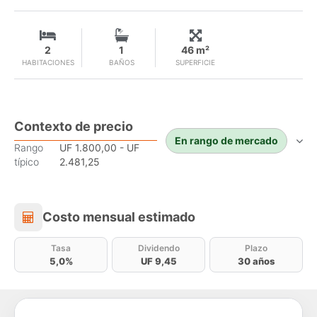
2
1
46 m²
HABITACIONES
BAÑOS
SUPERFICIE
Contexto de precio
En rango de mercado
Rango
UF 1.800,00 - UF
típico
2.481,25
Costo mensual estimado
Costo mensual estimado
Tasa
Dividendo
Plazo
5,0%
UF 9,45
30 años