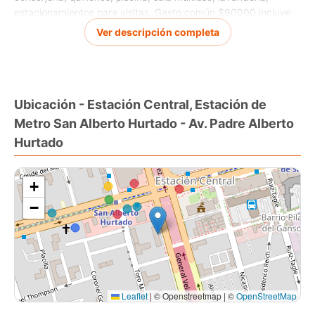
estacionamientos para visitas. Gasto común $90000 incluye
consumo de agua caliente. Exento de contribuciones. Cercano
Ver descripción completa
a Estación de Metro San Alberto Hurtado.
Ubicación - Estación Central, Estación de
Metro San Alberto Hurtado - Av. Padre Alberto
Hurtado
+
−
Leaflet
|
© Openstreetmap | ©
OpenStreetMap