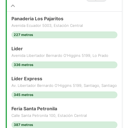
- Año de construcción: 2018
- Rol de avalúo: 7041-271
- Equipamiento: gimnasio, lavandería y sala de eventos
Panaderia Los Pajaritos
- Conserjería y vigilancia 24 hrs.
Avenida Ecuador 5003, Estación Central
227 metros
Distribución
- Living - Comedor .
- Cocina americana amoblada y equipada
Lider
- 2 Dormitorios
Avenida Libertador Bernardo O'Higgins 5199, Lo Prado
- Closet
336 metros
- 1 Baño
Líder Express
Condiciones
Comisión de corretaje: 2,5% + IVA
Av. Libertador Bernardo O'Higgins 5199, Santiago, Santiago
Se acepta canje por corretaje
345 metros
Observaciones o Condiciones Especiales
Feria Santa Petronila
Propiedad en buen estado general.
Calle Santa Petronila 100, Estación Central
No dejes pasar esta oportunidad única de adquirir este
387 metros