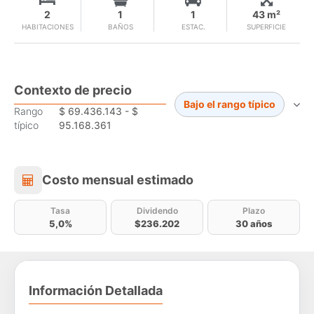
2
1
1
43 m²
HABITACIONES
BAÑOS
ESTAC.
SUPERFICIE
Contexto de precio
Bajo el rango típico
Rango
$ 69.436.143 - $
típico
95.168.361
Costo mensual estimado
Costo mensual estimado
Tasa
Dividendo
Plazo
5,0%
$236.202
30 años
Información Detallada