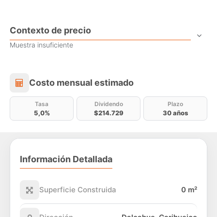
Contexto de precio
Muestra insuficiente
Costo mensual estimado
Costo mensual estimado
Tasa
Dividendo
Plazo
5,0%
$214.729
30 años
Información Detallada
Superficie Construida
0 m²