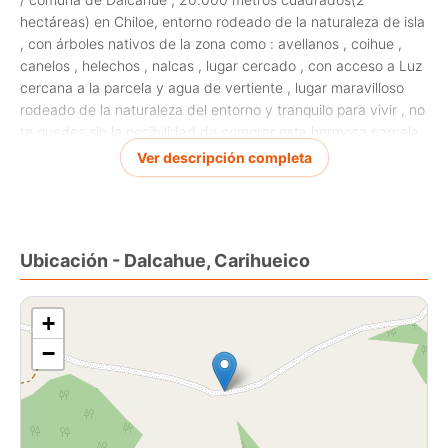
hectáreas) en Chiloe, entorno rodeado de la naturaleza de isla
, con árboles nativos de la zona como : avellanos , coihue ,
canelos , helechos , nalcas , lugar cercado , con acceso a Luz
cercana a la parcela y agua de vertiente , lugar maravilloso
rodeado de la naturaleza del entorno y tranquilo para vivir , no
te quedes sin la posibilidad de comprar esta hermosa parcela ,
dónde podrás descansar y estar en contacto con la
Ver descripción completa
naturaleza , tiene cerca el río carihueico, el valor es de
$50.000.000 , se encuentra con sus papeles al día para llegar
y transferir de inmediato .
Ubicación - Dalcahue, Carihueico
+
−