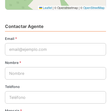
Leaflet
|
© Openstreetmap | ©
OpenStreetMap
Contactar Agente
Email
*
Nombre
*
Teléfono
Mensaje
*