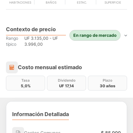
HABITACIONES
BAÑOS
ESTAC.
SUPERFICIE
Contexto de precio
En rango de mercado
Rango
UF 3.135,00 - UF
típico
3.996,00
Costo mensual estimado
Costo mensual estimado
Tasa
Dividendo
Plazo
5,0%
UF 17,14
30 años
Información Detallada
Gastos Comunes
$ 85.000