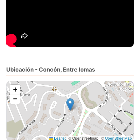
- Seguridad 24/7
- Áreas verdes
- Piscina exterior
- 2 Quinchos
- Sala de juegos
- Sala de eventos último piso amplia con vista panorámica
-Lavandería
-Bicicleteros
Gastos comunes: $85.000 app. EasyBroker ID: EB-VP8559
Ubicación - Concón, Entre lomas
Caracteristicas: Terraza, Acceso para personas con
discapacidad, Ascensor, Piscina, Bodega, Mascotas
+
permitidas
−
Leaflet
|
© Openstreetmap | ©
OpenStreetMap