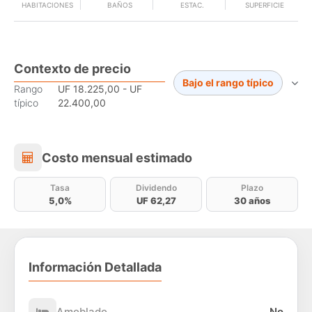
HABITACIONES
BAÑOS
ESTAC.
SUPERFICIE
Contexto de precio
Bajo el rango típico
Rango
UF 18.225,00 - UF
típico
22.400,00
Costo mensual estimado
Costo mensual estimado
Tasa
Dividendo
Plazo
5,0%
UF 62,27
30 años
Información Detallada
Amoblado
No