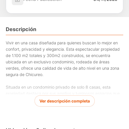
Descripción
Vivir en una casa diseñada para quienes buscan lo mejor en
confort, privacidad y elegancia. Esta espectacular propiedad
de 1.100 m2 totales y 300m2 construidos, se encuentra
ubicada en un exclusivo condominio, rodeada de áreas
verdes, ofrece una calidad de vida de alto nivel en una zona
segura de Chicureo.
Situada en un condominio privado de solo 8 casas, esta
propiedad destaca por sus amplios y luminosos espacios que
se integran de manera armónica con la naturaleza circundante
Ver descripción completa
y vista despejada hacia los cerros que rodean la zona. Su
ubicación ofrece un buen nivel de seguridad y está cercana a
Autopista Nororiente, colegios como Dunalastair School,
supermercados, farmacias y en general, todos los servicios