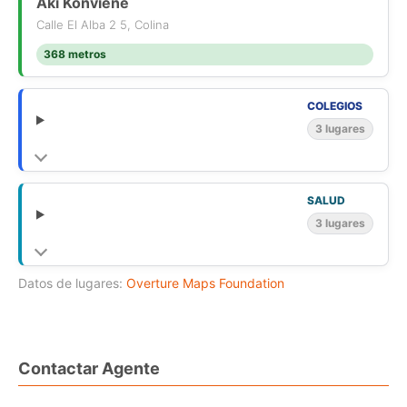
- Amplio quincho con sala para eventos, la cual incluye baño.
Aki Konviene
Calle El Alba 2 5, Colina
Segundo piso:
368 metros
- Dormitorio en suite.
- 3 Dormitorios amplios adicionales.
COLEGIOS
- 1 baño completo.
3 lugares
Orientación: Sur Oriente
GGCC: 30.000
Contribuciones: 400.000
SALUD
3 lugares
La casa tiene capacidad para 10 estacionamientos privados
de buen tamaño y portón de acceso eléctrico.
Datos de lugares:
Overture Maps Foundation
No pierdas la oportunidad de vivir en este espectacular hogar!
Contáctanos para más información.
*considerar comisión de corretaje
Contactar Agente