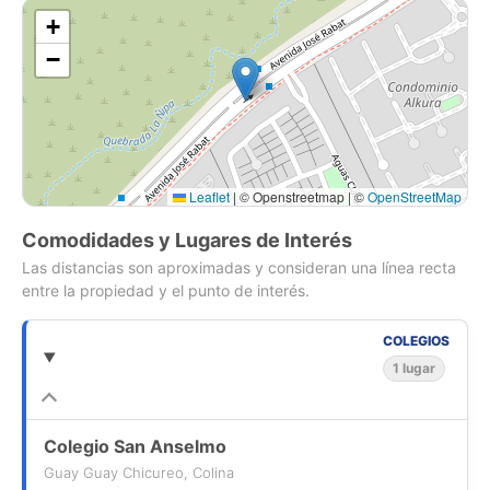
-Quincho con muebles en obra
+
-Terraza techada
−
-Dormitorio de servicio con baño completo
-Logia interior
-Patio de servicio cerrado y techado
-Ventanas termopanel
-Calefacción por radiadores con caldera a gas.
Leaflet
|
© Openstreetmap | ©
OpenStreetMap
-Ablandador de agua
-Estacionamiento techado para dos autos.
Comodidades y Lugares de Interés
Las distancias son aproximadas y consideran una línea recta
entre la propiedad y el punto de interés.
COLEGIOS
1 lugar
Colegio San Anselmo
Guay Guay Chicureo, Colina