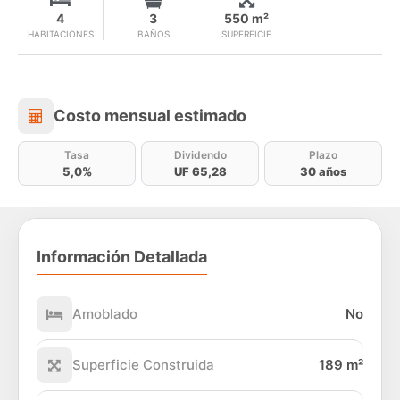
4
3
550 m²
HABITACIONES
BAÑOS
SUPERFICIE
Costo mensual estimado
Costo mensual estimado
Tasa
Dividendo
Plazo
5,0%
UF 65,28
30 años
Información Detallada
Amoblado
No
Superficie Construida
189 m²