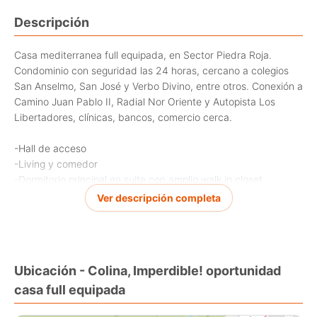
Descripción
Casa mediterranea full equipada, en Sector Piedra Roja.
Condominio con seguridad las 24 horas, cercano a colegios
San Anselmo, San José y Verbo Divino, entre otros. Conexión a
Camino Juan Pablo II, Radial Nor Oriente y Autopista Los
Libertadores, clínicas, bancos, comercio cerca.
-Hall de acceso
-Living y comedor
-Dormitorio principal en suite con amplio walk in closet
-Baño de visita
Ver descripción completa
-Cocina equipada muy iluminada con comedor de diario en
Isla con puerta corredera hacia comedor.
-Amplia e iluminada sala de estar con aire acondicionado.
Ubicación - Colina, Imperdible! oportunidad
-Tres dormitorios con un baño completo
casa full equipada
-Piscina con bomba de calor