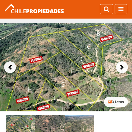
Previous
Next
3 fotos