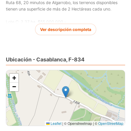
Ruta 68, 20 minutos de Algarrobo, los terrenos disponibles
tienen una superficie de más de 2 Hectáreas cada uno.
Lote C: 2.37 ha. $55.000.000.-
Lote F: 2.16 ha. $65.000.000.-
Ver descripción completa
Lote I: 2.17 ha. $65.000.000.-
Ubicación - Casablanca, F-834
+
−
Leaflet
|
© Openstreetmap | ©
OpenStreetMap