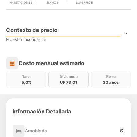
HABITACIONES
BAÑOS
SUPERFICIE
Contexto de precio
Muestra insuficiente
Costo mensual estimado
Costo mensual estimado
Tasa
Dividendo
Plazo
5,0%
UF 73,01
30 años
Información Detallada
Amoblado
Sí