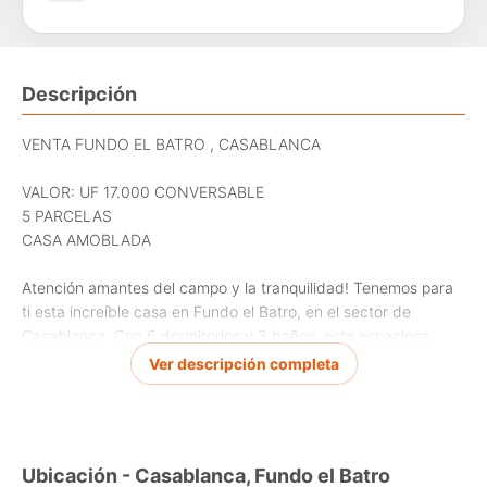
Descripción
VENTA FUNDO EL BATRO , CASABLANCA
VALOR: UF 17.000 CONVERSABLE
5 PARCELAS
CASA AMOBLADA
Atención amantes del campo y la tranquilidad! Tenemos para
ti esta increíble casa en Fundo el Batro, en el sector de
Casablanca. Con 6 dormitorios y 3 baños, esta espaciosa
propiedad es perfecta para una familia grande o para aquellos
Ver descripción completa
que disfrutan de recibir visitas. Con un terreno de 39000 m2,
tendrás espacio de sobra para todas tus actividades al aire
libre!
Ubicación - Casablanca, Fundo el Batro
Además, esta casa tipo Chalet cuenta con 255 m2 totales,