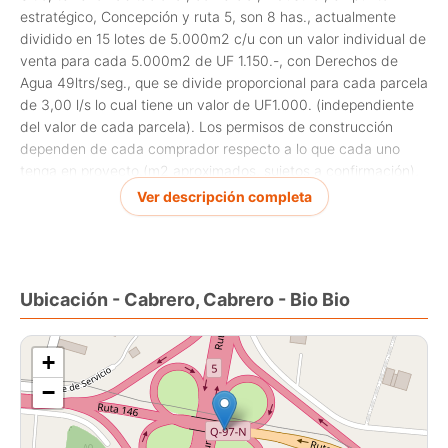
estratégico, Concepción y ruta 5, son 8 has., actualmente
dividido en 15 lotes de 5.000m2 c/u con un valor individual de
venta para cada 5.000m2 de UF 1.150.-, con Derechos de
Agua 49ltrs/seg., que se divide proporcional para cada parcela
de 3,00 l/s lo cual tiene un valor de UF1.000. (independiente
del valor de cada parcela). Los permisos de construcción
dependen de cada comprador respecto a lo que cada uno
tenga en proyecto.(m2 aproximados, sujetos a confirmación),
1 parcela de 5.000m2 UF1.150 mas 3,00 lt/s UF1.000, valor
Ver descripción completa
total parcela mas agua UF2.150.
Valor contribución es $30.000 por cada terreno de 5.000m2
LC
Ubicación - Cabrero, Cabrero - Bio Bio
+
−