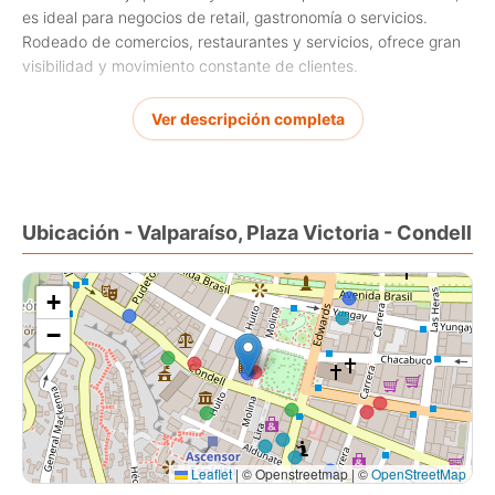
es ideal para negocios de retail, gastronomía o servicios.
Rodeado de comercios, restaurantes y servicios, ofrece gran
visibilidad y movimiento constante de clientes.
- 1er piso y subterráneo de app 80 m2 cada uno.
Ver descripción completa
- 2 baños
- Cocina
- Bodega.
Ubicación - Valparaíso, Plaza Victoria - Condell
+
−
Leaflet
|
© Openstreetmap | ©
OpenStreetMap