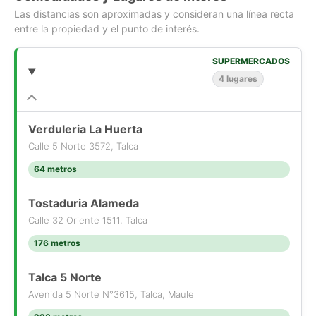
disponibles]
Las distancias son aproximadas y consideran una línea recta
[Use el formulario de contacto o los medios de contacto
entre la propiedad y el punto de interés.
disponibles]
SUPERMERCADOS
CIMA PROPIEDADES
4 lugares
www.cimachile.cl
Obtén respuestas más inteligentes, carga archivos e
imágenes, y más.
Verduleria La Huerta
Calle 5 Norte 3572, Talca
64 metros
Tostaduria Alameda
Calle 32 Oriente 1511, Talca
176 metros
Talca 5 Norte
Avenida 5 Norte N°3615, Talca, Maule