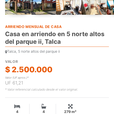
ARRIENDO MENSUAL DE CASA
Casa en arriendo en 5 norte altos
del parque ii, Talca
Talca, 5 norte altos del parque ii
VALOR
$ 2.500.000
Valor (UF aprox.)*
UF 61,21
* Valor referencial calculado desde el valor original.
4
4
279 m²