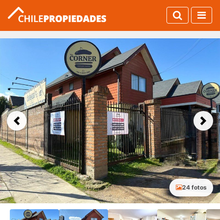
Previous
Next
24 fotos