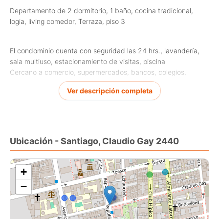
Departamento de 2 dormitorio, 1 baño, cocina tradicional,
logia, living comedor, Terraza, piso 3
El condominio cuenta con seguridad las 24 hrs., lavandería,
sala multiuso, estacionamiento de visitas, piscina
Cercano a comercio, supermercados, bancos, colegios,
Universidades
Ver descripción completa
A 2 cuadras del metro Toesca
Claudio Gay 2440
Ubicación - Santiago, Claudio Gay 2440
Coordinar visita con Corredor de Propiedades [Use el
formulario de contacto o los medios de contacto disponibles]
+
−