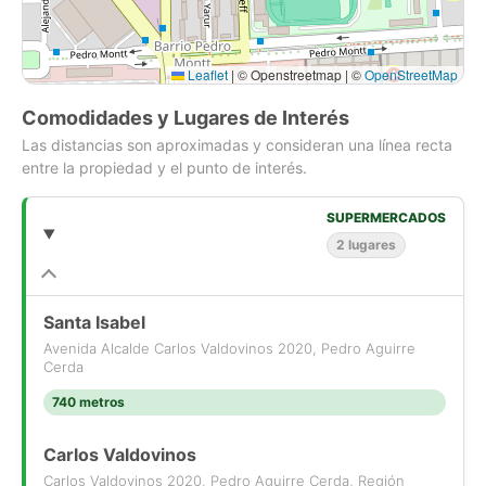
Gimnasio.
Lavandería.
Leaflet
|
© Openstreetmap | ©
OpenStreetMap
Salón de eventos.
Conserjería y seguridad 24/7.
Comodidades y Lugares de Interés
Las distancias son aproximadas y consideran una línea recta
Otros:
entre la propiedad y el punto de interés.
Gastos comunes: $90.000 aprox.
Se aceptan mascotas.
SUPERMERCADOS
2 lugares
A solo pasos de:
Oficinas corporativas, supermercados, bancos, cafés y
Santa Isabel
restaurantes
Avenida Alcalde Carlos Valdovinos 2020, Pedro Aguirre
Colegios y centros de salud
Cerda
740 metros
Estás buscando calidad de vida, seguridad y ubicación
privilegiada? Este es tu próximo hogar.
Carlos Valdovinos
Contáctanos hoy mismo para agendar una visita.
Carlos Valdovinos 2020, Pedro Aguirre Cerda, Región