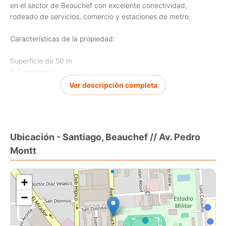
en el sector de Beauchef con excelente conectividad,
rodeado de servicios, comercio y estaciones de metro.
Características de la propiedad:
Superficie de 50 m.
2 Dormitorios.
1 Baño.
Ver descripción completa
0 estacionamiento.
0 bodega.
Adicionales:
Ubicación - Santiago, Beauchef // Av. Pedro
Ventanales termopanel.
Montt
Lámparas y cortinas roller incluidas.
Living comedor luminoso.
Piso flotante en todo el departamento excelente estado.
+
Cocina americana equipada con horno, campana, y cocina
eléctrica.
−
Áreas Comunes Premium: