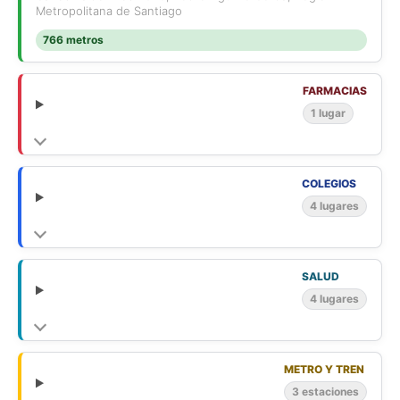
Metropolitana de Santiago
No dejes pasar esta oportunidad
766 metros
FARMACIAS
1 lugar
COLEGIOS
4 lugares
SALUD
4 lugares
METRO Y TREN
3 estaciones