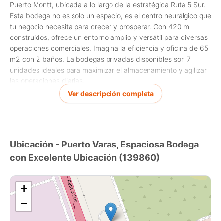
Puerto Montt, ubicada a lo largo de la estratégica Ruta 5 Sur.
Esta bodega no es solo un espacio, es el centro neurálgico que
tu negocio necesita para crecer y prosperar. Con 420 m
construidos, ofrece un entorno amplio y versátil para diversas
operaciones comerciales. Imagina la eficiencia y oficina de 65
m2 con 2 baños. La bodegas privadas disponibles son 7
unidades ideales para maximizar el almacenamiento y agilizar
las operaciones diarias.
Ver descripción completa
Además, su capacidad para 6 estacionamientos proporciona
una comodidad invaluable para tus empleados o clientes,
facilitando el acceso y mejorando la logística. Los 2 baños
disponibles garantizan la funcionalidad para cualquier tipo de
Ubicación - Puerto Varas, Espaciosa Bodega
actividad diaria, respaldado por un diseño pensado para
con Excelente Ubicación (139860)
elevar la productividad.
Con posibilidad de conexión a Internet a través de Starlink.
+
No dejes pasar la oportunidad de establecer tu base de
−
operaciones en una ubicación que combina fácilmente acceso