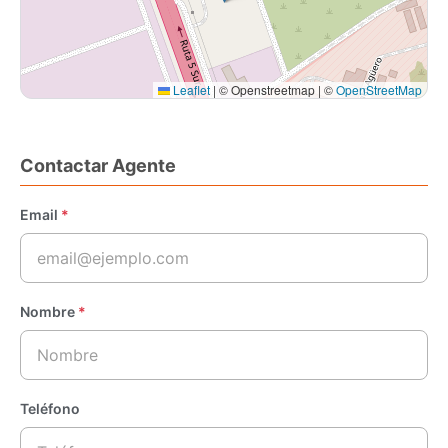
y potencial de crecimiento en el dinámico Puerto Montt.
Conviértete en el protagonista del éxito empresarial en esta
propiedad extraordinaria.
Leaflet
|
© Openstreetmap | ©
OpenStreetMap
Contáctanos para asesorarte!!
Contactar Agente
Email
*
Nombre
*
Teléfono