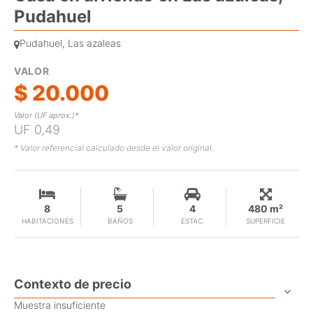
Pudahuel
Pudahuel, Las azaleas
VALOR
$ 20.000
Valor (UF aprox.)*
UF 0,49
* Valor referencial calculado desde el valor original.
8
5
4
480 m²
HABITACIONES
BAÑOS
ESTAC.
SUPERFICIE
Contexto de precio
Muestra insuficiente