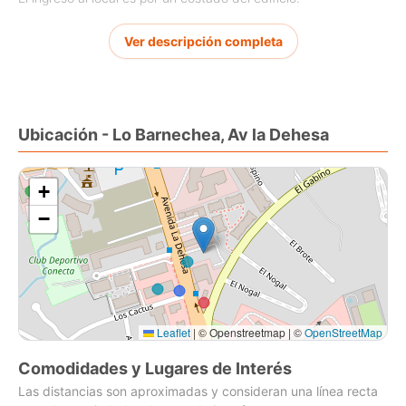
Ideal para instituciones publica como privadas, tiendas de
Ver descripción completa
cualquier tipo, centros de belleza, decoracion, etc.
CANON DE ARRIENDO MENSUAL 66 UF.+ IVA.
Ubicación - Lo Barnechea, Av la Dehesa
Entrega inmediata.
Coordinar visitas
+
−
Leaflet
|
© Openstreetmap | ©
OpenStreetMap
Comodidades y Lugares de Interés
Las distancias son aproximadas y consideran una línea recta