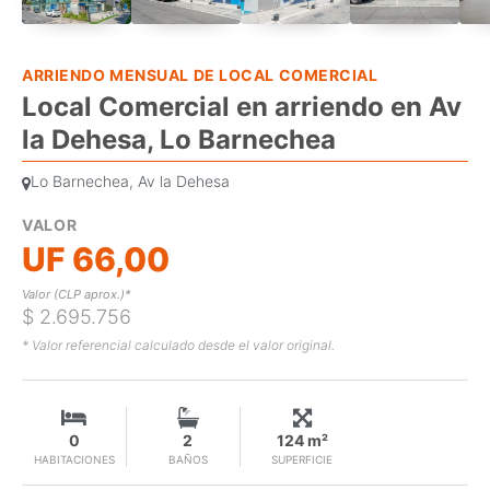
ARRIENDO MENSUAL DE LOCAL COMERCIAL
Local Comercial en arriendo en Av
la Dehesa, Lo Barnechea
Lo Barnechea, Av la Dehesa
VALOR
UF 66,00
Valor (CLP aprox.)*
$ 2.695.756
* Valor referencial calculado desde el valor original.
0
2
124 m²
HABITACIONES
BAÑOS
SUPERFICIE