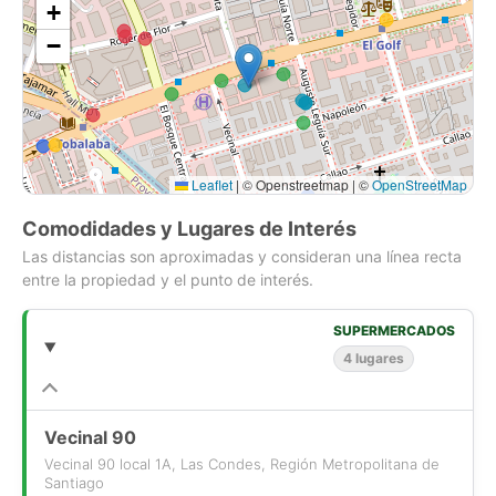
+
No dejes pasar esta oportunidad de establecer tu empresa en
una de las zonas más cotizadas de la ciudad. Con un canon
−
de UF 0,45/m2 posee un arriendo de sólo UF 198,00 que es
un valor muy atractivo y conveniente, considerando los
parámetros de Ubicación//Calidad//Valor.
Contáctanos para más información y agenda una visita hoy
Leaflet
|
© Openstreetmap | ©
OpenStreetMap
mismo! Esta oficina no estará disponible por mucho tiempo!
Comodidades y Lugares de Interés
Superficies y características han sido proporcionadas por el
Las distancias son aproximadas y consideran una línea recta
propietario y están sujetas a confirmación. Gracias!
entre la propiedad y el punto de interés.
SUPERMERCADOS
4 lugares
Vecinal 90
Vecinal 90 local 1A, Las Condes, Región Metropolitana de
Santiago