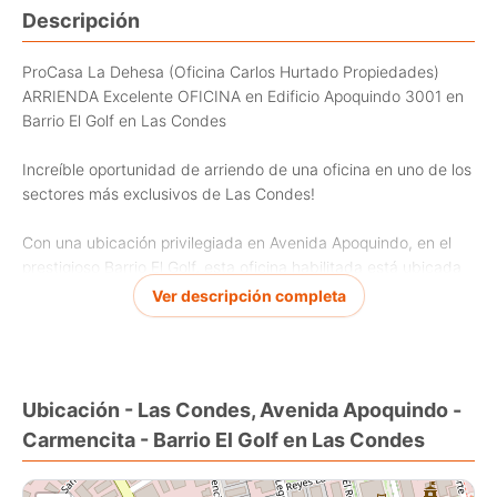
Descripción
ProCasa La Dehesa (Oficina Carlos Hurtado Propiedades)
ARRIENDA Excelente OFICINA en Edificio Apoquindo 3001 en
Barrio El Golf en Las Condes
Increíble oportunidad de arriendo de una oficina en uno de los
sectores más exclusivos de Las Condes!
Con una ubicación privilegiada en Avenida Apoquindo, en el
prestigioso Barrio El Golf, esta oficina habilitada está ubicada
en el tercer piso y posee de 440 m2 construidos es ideal para
Ver descripción completa
empresas que buscan un espacio amplio y bien ubicado.
La oficina cuenta con 6 baños, orientación Nor-Oriente y una
excelente distribución de espacios, permitiendo una óptima
Ubicación - Las Condes, Avenida Apoquindo -
organización para cualquier tipo de negocio. Además, ofrece
Carmencita - Barrio El Golf en Las Condes
calefacción mediante aire caliente y aire acondicionado,
asegurando un ambiente confortable durante todo el año.