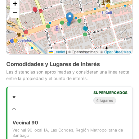
+
No dejes pasar esta oportunidad de establecer tu empresa en
−
una de las zonas más cotizadas de la ciudad. Con un canon
de UF 0,40/m2 posee un arriendo de sólo UF 281,20 que es
un valor muy atractivo y conveniente, considerando los
parámetros de Ubicación//Calidad//Valor.
Leaflet
|
© Openstreetmap | ©
OpenStreetMap
Contáctanos para más información y agenda una visita hoy
mismo! Esta oficina no estará disponible por mucho tiempo!
Comodidades y Lugares de Interés
Las distancias son aproximadas y consideran una línea recta
Superficies y características han sido proporcionadas por el
entre la propiedad y el punto de interés.
propietario y están sujetas a confirmación. Gracias!
SUPERMERCADOS
4 lugares
Vecinal 90
Vecinal 90 local 1A, Las Condes, Región Metropolitana de
Santiago