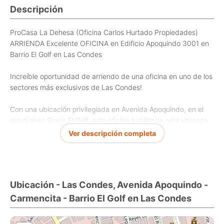
Descripción
ProCasa La Dehesa (Oficina Carlos Hurtado Propiedades)
ARRIENDA Excelente OFICINA en Edificio Apoquindo 3001 en
Barrio El Golf en Las Condes
Increíble oportunidad de arriendo de una oficina en uno de los
sectores más exclusivos de Las Condes!
Con una ubicación privilegiada en Avenida Apoquindo, en el
prestigioso Barrio El Golf, esta oficina habilitada está ubicada
en el piso menos uno (Zócalo) y posee de 703 m2 construidos
Ver descripción completa
es ideal para empresas que buscan un espacio amplio y bien
ubicado.
La oficina cuenta con 6 baños, orientación Nor-Oriente y una
Ubicación - Las Condes, Avenida Apoquindo -
excelente distribución de espacios, permitiendo una óptima
Carmencita - Barrio El Golf en Las Condes
organización para cualquier tipo de negocio. Además, ofrece
calefacción mediante aire caliente y aire acondicionado,
asegurando un ambiente confortable durante todo el año.