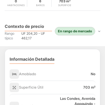
0
6
703 m²
HABITACIONES
BAÑOS
SUPERFICIE
Contexto de precio
En rango de mercado
Rango
UF 204,20 - UF
típico
462,17
Información Detallada
Amoblado
No
Superficie Útil
703 m²
Las Condes, Avenida
Apoquindo -