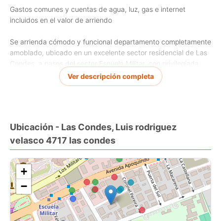
Gastos comunes y cuentas de agua, luz, gas e internet
incluidos en el valor de arriendo
Se arrienda cómodo y funcional departamento completamente
amoblado, ubicado en un excelente sector residencial de Las
Condes, a pasos del sector Escuela Militar, con privilegiada
conectividad y cercanía a estaciones de Metro, comercio,
Ver descripción completa
supermercados, restaurantes y servicios.
Esta propiedad es ideal para quienes buscan comodidad,
seguridad y una excelente ubicación en una de las comunas
Ubicación - Las Condes, Luis rodriguez
más cotizadas de Santiago.
velasco 4717 las condes
El departamento cuenta con 1 dormitorio y 1 baño, además de
una agradable orientación poniente, que permite disfrutar de
+
excelente luminosidad natural y hermosas puestas de sol.
−
Incluye estacionamiento privado, brindando mayor
comodidad y seguridad para tu vehículo.