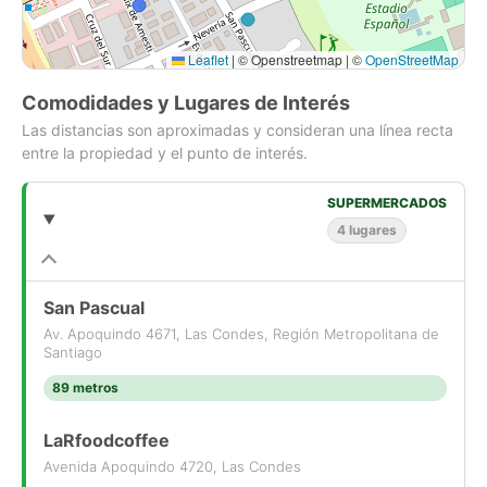
Características del departamento:
Leaflet
|
© Openstreetmap | ©
OpenStreetMap
-Completamente amoblado
-1 dormitorio
Comodidades y Lugares de Interés
-1 baño
Las distancias son aproximadas y consideran una línea recta
-Orientación poniente
entre la propiedad y el punto de interés.
-Excelente iluminación natural
-Piso 9
-Estacionamiento privado
SUPERMERCADOS
-Todos los gastos incluidos
4 lugares
Equipamiento y áreas comunes del edificio:
San Pascual
-Conserjería y seguridad 24/7
Av. Apoquindo 4671, Las Condes, Región Metropolitana de
-Lavandería
Santiago
-Accesos controlados
89 metros
-Excelente conectividad
LaRfoodcoffee
Ubicado en un entorno seguro, residencial y de alta plusvalía,
este departamento ofrece una excelente alternativa para
Avenida Apoquindo 4720, Las Condes