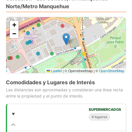
Norte/Metro Manquehue
- 57/73 m2 totales
- Terraza amplia y cerrada
- 2 dormitorios, 1 en suite con salida a terraza
+
- 2 baños
- Living comedor juntos
−
- Cocina vitrocerámica, full equipada y con horno eléctrico
- Bodega
- Estacionamiento
OTROS
Leaflet
|
© Openstreetmap | ©
OpenStreetMap
- Piso 14
- Orientación sur - oriente
Comodidades y Lugares de Interés
- Gastos comunes $200.000 aprox., según uso de agua
Las distancias son aproximadas y consideran una línea recta
caliente
entre la propiedad y el punto de interés.
- Agua caliente por caldera
- Conexión a lavadora
- Calefacción por losa radiante
SUPERMERCADOS
- SE ACEPTA MASCOTA, con tenencia responsable
4 lugares
CARACTERÍSTICAS DEL EDIFICIO