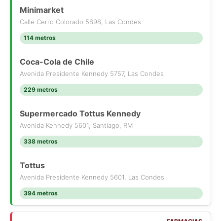
Edificio del año 2016 de 19 pisos, 6 departamentos por piso,
Minimarket
piscina climatizada y panorámica, sauna, 2 quinchos
Calle Cerro Colorado 5898, Las Condes
panorámicos, 3 ascensores, gimnasio, sala de reuniones, sala
114 metros
multiusos, áreas verdes, plaza interior, lavandería, sala de
juegos, control de acceso inteligente safecard, salón de
eventos, sala de cine, estacionamientos de visita y conserjería
Coca-Cola de Chile
24/7.
Avenida Presidente Kennedy 5757, Las Condes
229 metros
Arrienda CUALQUIERA de nuestras propiedades y paga todos
los gastos iniciales del arriendo EN CUOTAS con tu tarjeta de
Supermercado Tottus Kennedy
crédito
- Primer mes de arriendo o proporcional
Avenida Kennedy 5601, Santiago, RM
- Mes de garantía
338 metros
- Comisión corredor
Tottus
Avenida Presidente Kennedy 5601, Las Condes
394 metros