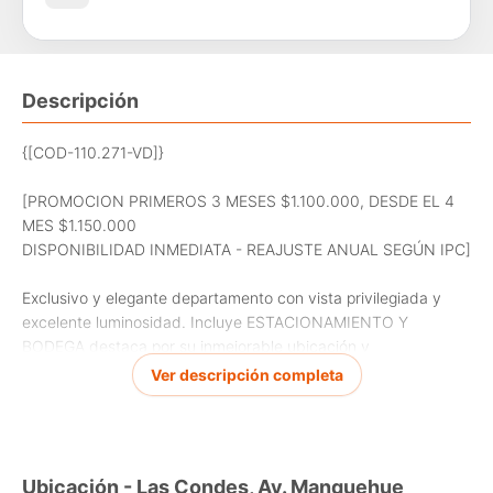
Descripción
{[COD-110.271-VD]}
[PROMOCION PRIMEROS 3 MESES $1.100.000, DESDE EL 4
MES $1.150.000
DISPONIBILIDAD INMEDIATA - REAJUSTE ANUAL SEGÚN IPC]
Exclusivo y elegante departamento con vista privilegiada y
excelente luminosidad. Incluye ESTACIONAMIENTO Y
BODEGA destaca por su inmejorable ubicación y
conectividad, cercano a colegios, centros comerciales y
Ver descripción completa
servicios. A solo pasos del Parque Araucano y de la estación
de metro Manquehue (Línea 1), en uno de los sectores más
cotizados de la comuna.
Ubicación - Las Condes, Av. Manquehue
CARACTERÍSTICAS