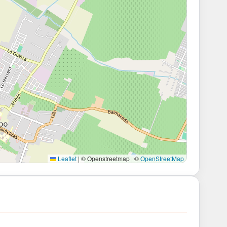
Leaflet
|
© Openstreetmap | ©
OpenStreetMap