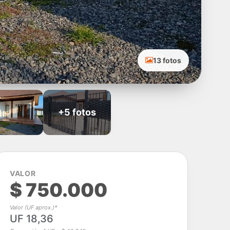
13 fotos
+5 fotos
VALOR
$ 750.000
Valor (UF aprox.)*
UF 18,36