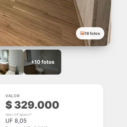
18 fotos
+10 fotos
VALOR
$ 329.000
Valor (UF aprox.)*
UF 8,05