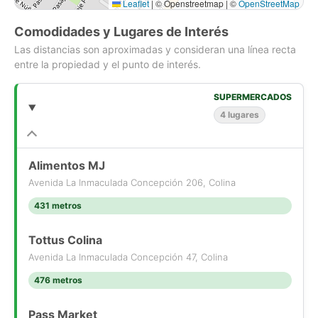
Leaflet
|
© Openstreetmap | ©
OpenStreetMap
Altura a hombro: 7,8 m
Altura a cumbrera: 9,44 m
Comodidades y Lugares de Interés
Piso radier afinado de alta resistencia
Las distancias son aproximadas y consideran una línea recta
Oficinas habilitadas
entre la propiedad y el punto de interés.
Comedor independiente
Baños y camarines con duchas para hombres, mujeres y
personas con movilidad reducida
SUPERMERCADOS
Instalación eléctrica trifásica independiente (40 amp.) por
4 lugares
módulo, con posibilidad de aumentarlas según se necesite.
Luminarias independientes por bodega
Alimentos MJ
Avenida La Inmaculada Concepción 206, Colina
Recinto:
431 metros
Patio de maniobras con acceso para camiones
Estacionamientos de visita
Posibilidad de estacionamientos para trabajadores
Tottus Colina
Avenida La Inmaculada Concepción 47, Colina
Bodegas nuevas, próximas a entrega y con recepción
476 metros
municipal, listas para comenzar operaciones.
Pass Market