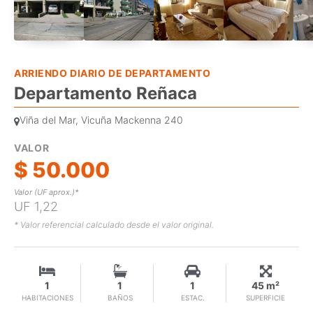
ARRIENDO DIARIO DE DEPARTAMENTO
Departamento Reñaca
Viña del Mar, Vicuña Mackenna 240
VALOR
$ 50.000
Valor (UF aprox.)*
UF 1,22
* Valor referencial calculado desde el valor original.
1
1
1
45 m²
HABITACIONES
BAÑOS
ESTAC.
SUPERFICIE