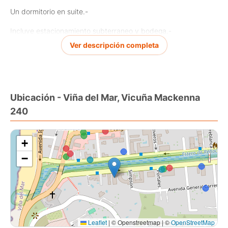
Un dormitorio en suite.-
Incluye estacionamiento subterraneo y bodega.-
Ver descripción completa
La propiedad se encuentra amoblada.-
TRATO DIRECTO CON LA PROPIETARIA.-
VALOR DIARIO HASTA NOVIEMBRE.-
Ubicación - Viña del Mar, Vicuña Mackenna
240
+
−
Leaflet
|
© Openstreetmap | ©
OpenStreetMap