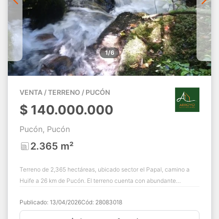
1/6
VENTA / TERRENO / PUCÓN
$
140.000.000
Pucón, Pucón
2.365 m²
Terreno de 2,365 hectáreas, ubicado sector el Papal, camino a
Huife a 26 km de Pucón. El terreno cuenta con abundante
vegetación, árboles nativos, pri...
Publicado:
13/04/2026
Cód:
28083018