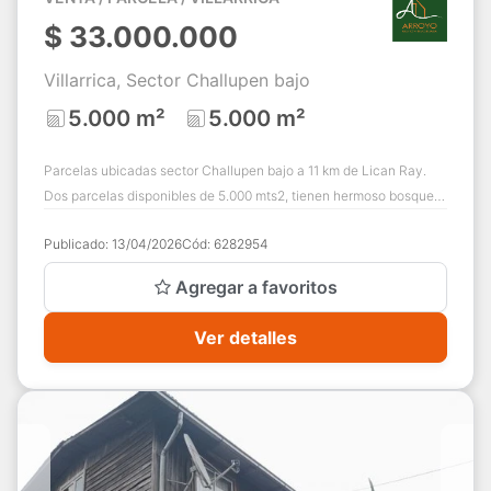
$
33.000.000
Villarrica, Sector Challupen bajo
5.000 m²
5.000 m²
Parcelas ubicadas sector Challupen bajo a 11 km de Lican Ray.
Dos parcelas disponibles de 5.000 mts2, tienen hermoso bosque
nativo, su topografía es d...
Publicado:
13/04/2026
Cód:
6282954
Agregar a favoritos
Ver detalles