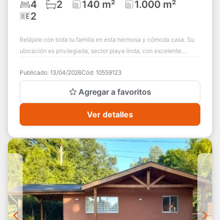
4
2
140 m²
1.000 m²
2
Relájate con toda tu familia en esta hermosa y cómoda casa. Su
ubicación es privilegiada, sector playa linda, con excelente
conectividad a 10 km de Vi...
Publicado:
13/04/2026
Cód:
10559123
Agregar a favoritos
Ver detalles