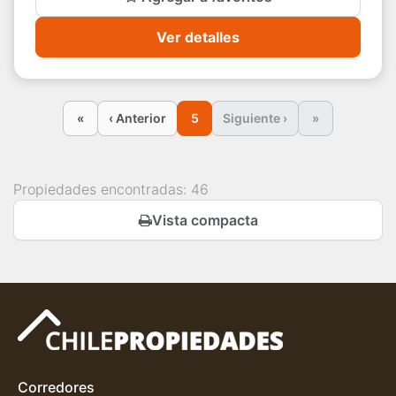
Ver detalles
«
‹ Anterior
5
Siguiente ›
»
Propiedades encontradas: 46
Vista compacta
Corredores