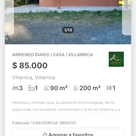
1/13
ARRIENDO DIARIO / CASA / VILLARRICA
$
85.000
Villarrica, Villarrica
3
1
90 m²
200 m²
1
Hermosa y cómoda casa, su ubicación es privilegiada, sector
playa linda, con excelente conectividad a 10 km de Villarrica y a
16 km de Pucón. Lugar id...
Publicado:
13/04/2026
Cód:
29004135
Agregar a favoritos