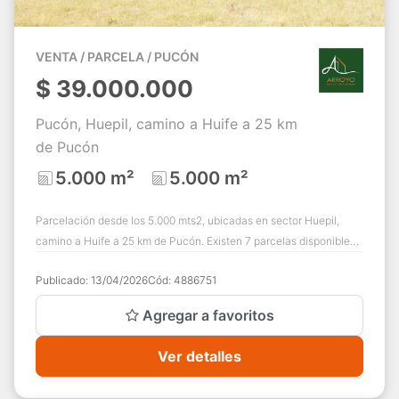
VENTA / PARCELA / PUCÓN
$
39.000.000
Pucón, Huepil, camino a Huife a 25 km
de Pucón
5.000 m²
5.000 m²
Parcelación desde los 5.000 mts2, ubicadas en sector Huepil,
camino a Huife a 25 km de Pucón. Existen 7 parcelas disponibles,
con privilegiadas vistas...
Publicado:
13/04/2026
Cód:
4886751
Agregar a favoritos
Ver detalles