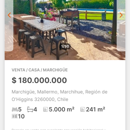
1/30
VENTA / CASA / MARCHIGÜE
$
180.000.000
Marchigüe, Mallermo, Marchihue, Región de
O'Higgins 3260000, Chile
5
4
5.000 m²
241 m²
10