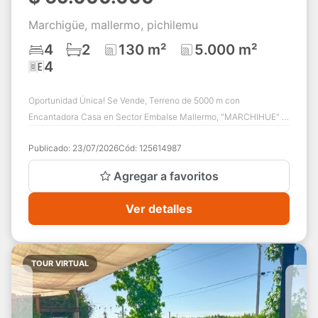
Marchigüe, mallermo, pichilemu
4
2
130 m²
5.000 m²
4
Oportunidad Única! Se Vende, Terreno de 5000 m con
Encantadora Casa en Sector Embalse Mallermo, "MARCHIHUE" -
a solo 40 minutos de Pichilemu Te invita...
Publicado:
23/07/2026
Cód:
125614987
Agregar a favoritos
Ver detalles
TOUR VIRTUAL