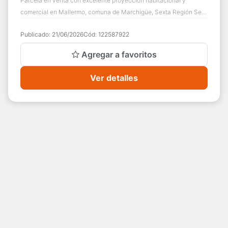
Parcela en venta con excelente proyección habitacional y
comercial en Mallermo, comuna de Marchigüe, Sexta Región Se
vende preciosa y completa parcela...
Publicado:
21/06/2026
Cód:
122587922
Agregar a favoritos
Ver detalles