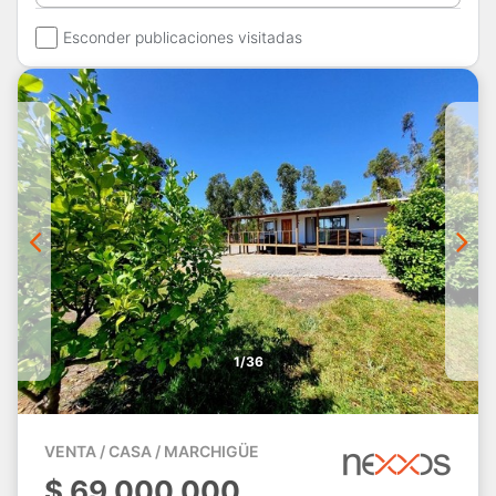
Esconder publicaciones visitadas
1/36
VENTA / CASA / MARCHIGÜE
$
69.000.000