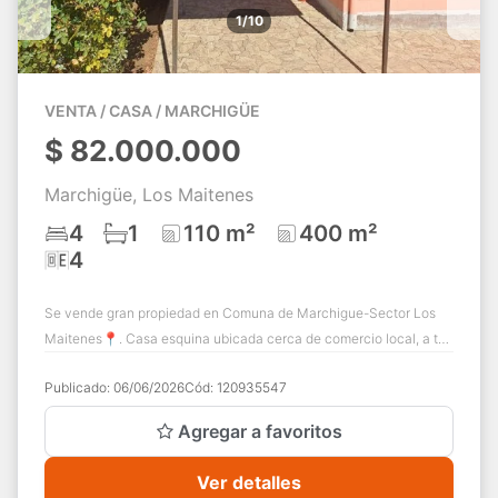
1/10
VENTA / CASA / MARCHIGÜE
$
82.000.000
Marchigüe, Los Maitenes
4
1
110 m²
400 m²
4
Se vende gran propiedad en Comuna de Marchigue-Sector Los
Maitenes📍. Casa esquina ubicada cerca de comercio local, a tan
solo 8 minutos de la ciudad ...
Publicado:
06/06/2026
Cód:
120935547
Agregar a favoritos
Ver detalles