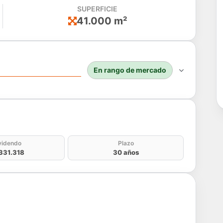
SUPERFICIE
41.000 m²
En rango de mercado
do
videndo
Plazo
331.318
30 años