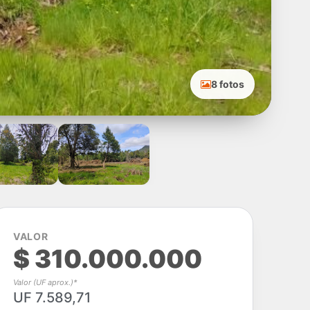
8 fotos
VALOR
$ 310.000.000
Valor (UF aprox.)*
UF 7.589,71