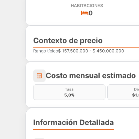
HABITACIONES
0
Contexto de precio
Rango típico
$ 157.500.000 - $ 450.000.000
Costo mensual estima
Costo mensual estimado
Tasa
Di
5,0%
$1.
Información Detallada