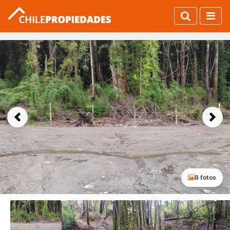
Previous
Next
8 fotos