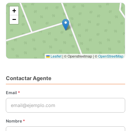
+
−
Leaflet
|
© Openstreetmap | ©
OpenStreetMap
Contactar Agente
Email
*
Nombre
*