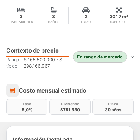
3
3
2
301,7 m²
HABITACIONES
BAÑOS
ESTAC.
SUPERFICIE
Contexto de precio
En rango de mercado
Rango
$ 165.500.000 - $
típico
298.166.967
Costo mensual estimado
Costo mensual estimado
Tasa
Dividendo
Plazo
5,0%
$751.550
30 años
Información Detallada