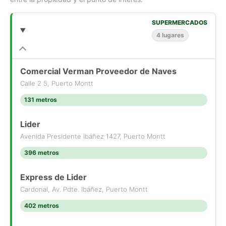
conectividad, servicios y una alta demanda por espacios
comerciales y residenciales.
SUPERMERCADOS
Agenda tu visita:
4 lugares
[Use el formulario de contacto o los medios de contacto
disponibles]
Comercial Verman Proveedor de Naves
Los Lagos Propiedades
Calle 2 5, Puerto Montt
Propiedades seleccionadas con respaldo y visión profesional.
131 metros
Lider
Avenida Presidente Ibáñez 1427, Puerto Montt
396 metros
Express de Lider
Cardonal, Av. Pdte. Ibáñez, Puerto Montt
402 metros