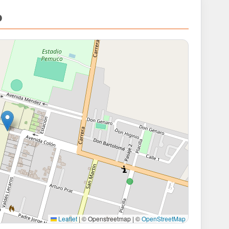
o
Leaflet
|
© Openstreetmap | ©
OpenStreetMap