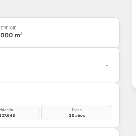
ERFICIE
.000 m²
do
videndo
Plazo
627.643
30 años