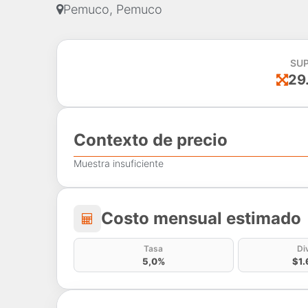
Pemuco, Pemuco
SUP
29
Contexto de precio
Muestra insuficiente
Costo mensual estima
Costo mensual estimado
Tasa
Di
5,0%
$1.