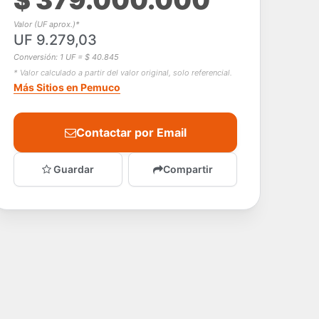
$ 379.000.000
Valor (UF aprox.)*
UF 9.279,03
Conversión: 1 UF = $ 40.845
* Valor calculado a partir del valor original, solo referencial.
Más Sitios en Pemuco
Contactar por Email
Guardar
Compartir