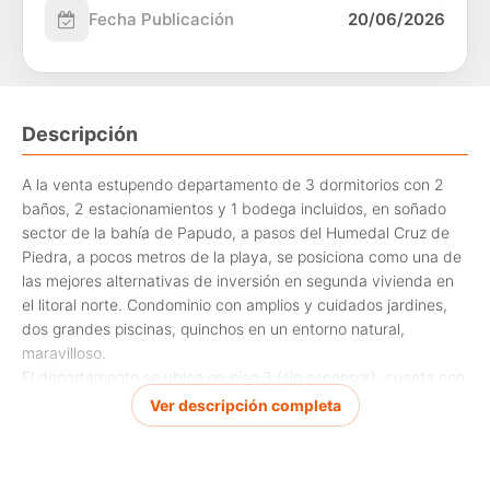
Fecha Publicación
20/06/2026
Descripción
A la venta estupendo departamento de 3 dormitorios con 2
baños, 2 estacionamientos y 1 bodega incluidos, en soñado
sector de la bahía de Papudo, a pasos del Humedal Cruz de
Piedra, a pocos metros de la playa, se posiciona como una de
las mejores alternativas de inversión en segunda vivienda en
el litoral norte. Condominio con amplios y cuidados jardines,
dos grandes piscinas, quinchos en un entorno natural,
maravilloso.
El departamento se ubica en piso 3 (sin ascensor), cuenta con
orientación nororiente, mirando hacia el jardín interior del
Ver descripción completa
condominio, cuenta con una sala de estar de buen tamaño,
para instalación de living y comedor, con salida a terraza.
Cocina tipo americana, de funcionamiento eléctrico, con