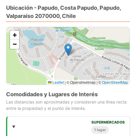
ventilación natural, equipada con encimera, horno, campana,
Ubicación - Papudo, Costa Papudo, Papudo,
mobiliario, instalación para lavadora.
Valparaíso 2070000, Chile
Dormitorio matrimonial en suite, amplio baño con tina, segundo
baño también amplio y completo, segundo dormitorio
matrimonial y tercero para cama individual. GGCC aprox.
+
$120.000. Agua caliente por calefont, en la unidad.
−
Considerar comisión de venta equivalente al 2% del valor final
+ IVA. - P20253078UFL
Leaflet
|
© Openstreetmap | ©
OpenStreetMap
Comodidades y Lugares de Interés
Las distancias son aproximadas y consideran una línea recta
entre la propiedad y el punto de interés.
SUPERMERCADOS
1 lugar