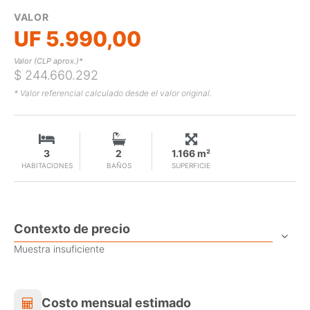
VALOR
UF 5.990,00
Valor (CLP aprox.)*
$ 244.660.292
* Valor referencial calculado desde el valor original.
3
2
1.166 m²
HABITACIONES
BAÑOS
SUPERFICIE
Contexto de precio
Muestra insuficiente
Costo mensual estimado
Costo mensual estimado