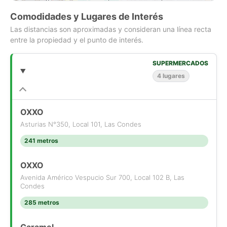
Importante
Comodidades y Lugares de Interés
La novación está sujeta a evaluación comercial, crediticia y
Las distancias son aproximadas y consideran una línea recta
aprobación del banco. Los valores son referenciales y pueden
entre la propiedad y el punto de interés.
variar según la fecha de cálculo, condiciones de la institución
financiera y perfil del comprador.
Una excelente oportunidad para quienes buscan comprar con
SUPERMERCADOS
una alternativa de financiamiento atractiva y condiciones ya
4 lugares
establecidas.
4 dormitorios (1 en suite) + servicios
OXXO
3 baños + servicio
Asturias N°350, Local 101, Las Condes
muy bien cuidad, agradables espacios.
241 metros
OXXO
Avenida Américo Vespucio Sur 700, Local 102 B, Las
Condes
285 metros