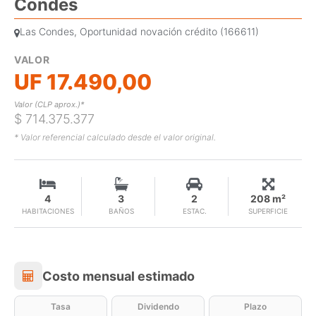
Condes
Las Condes, Oportunidad novación crédito (166611)
VALOR
UF 17.490,00
Valor (CLP aprox.)*
$ 714.375.377
* Valor referencial calculado desde el valor original.
4
3
2
208 m²
HABITACIONES
BAÑOS
ESTAC.
SUPERFICIE
Costo mensual estimado
Costo mensual estimado
Tasa
Dividendo
Plazo