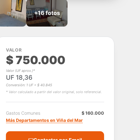
+16 fotos
VALOR
$ 750.000
Valor (UF aprox.)*
UF 18,36
Conversión: 1 UF = $ 40.845
* Valor calculado a partir del valor original, solo referencial.
Gastos Comunes
$ 160.000
Más Departamentos en Viña del Mar