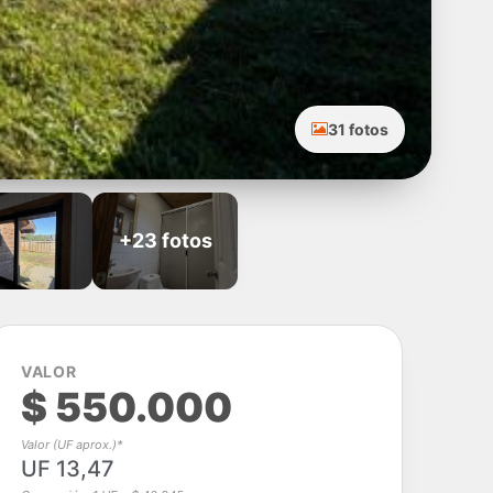
31 fotos
+23 fotos
VALOR
$ 550.000
Valor (UF aprox.)*
UF 13,47