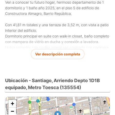
Ven a conocer tu futuro hogar, hermoso departamento de 1
dormitorio y 1 baño año 2025, en el piso 5 de edificio de
Constructora Almagro, Barrio República.
Con 41,81 m totales y una terraza de 3,52 m, con vista a patio
interior del edificio.
Dormitorio principal en suite con walk-in closet, baño completo
con mampara de vidrio en ducha y conexión a lavadora.
Living comedor con cocina americana equipada con encimera
vitrocerámica de 2 platos , horno eléctrico y microondas
Ver descripción completa
empotrados en columna, campana y mesón de cuarzo, piso
porcelanato, ventanales termopanel y alarma, salida
directamente a terraza, con vista interior a condominio.
Ubicación - Santiago, Arriendo Depto 1D1B
Incluye refrigerador y lavadora-secadora Samsung (semi
equipado, Metro Toesca (135554)
nuevos con muy poco uso), además de cortinas roller,
luminarias led IKEA en todos los ambientes y dispensador de
agua.
+
Edificio con amplios y modernos espacios comunes: sala
−