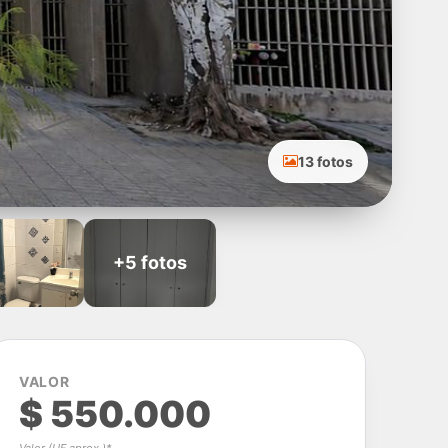
13 fotos
+5 fotos
VALOR
$ 550.000
Valor (UF aprox.)*