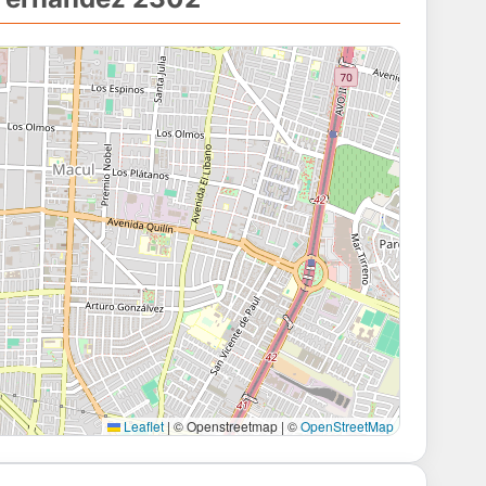
Leaflet
|
© Openstreetmap | ©
OpenStreetMap