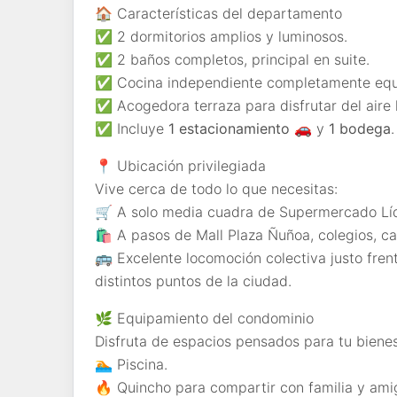
🏠
Características del departamento
✅
2 dormitorios amplios y luminosos.
✅
2 baños completos, principal en suite.
✅
Cocina independiente completamente equ
✅
Acogedora terraza para disfrutar del aire l
✅
Incluye
1 estacionamiento
🚗
y
1 bodega
.
📍
Ubicación privilegiada
Vive cerca de todo lo que necesitas:
🛒
A solo media cuadra de Supermercado Líd
🛍️
A pasos de Mall Plaza Ñuñoa, colegios, ca
🚌
Excelente locomoción colectiva justo frent
distintos puntos de la ciudad.
🌿
Equipamiento del condominio
Disfruta de espacios pensados para tu bienes
🏊
Piscina.
🔥
Quincho para compartir con familia y ami